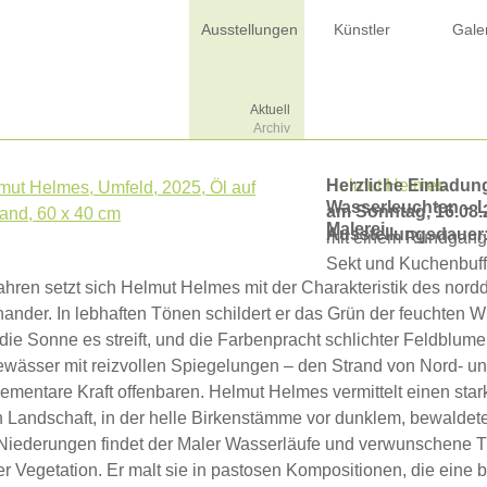
Ausstellungen
Künstler
Gale
Aktuell
Archiv
Helmut Helmes
Herzliche Einladun
Wasserleuchten – 
am Sonntag, 16.08.
Malerei
Ausstellungsdauer: 
mit einem Rundgang 
Sekt und Kuchenbuff
Jahren setzt sich Helmut Helmes mit der Charakteristik des no
ander. In lebhaften Tönen schildert er das Grün der feuchten Wi
ie Sonne es streift, und die Farbenpracht schlichter Feldblum
ewässer mit reizvollen Spiegelungen – den Strand von Nord- u
lementare Kraft offenbaren. Helmut Helmes vermittelt einen sta
 Landschaft, in der helle Birkenstämme vor dunklem, bewaldete
 Niederungen findet der Maler Wasserläufe und verwunschene T
r Vegetation. Er malt sie in pastosen Kompositionen, die eine 