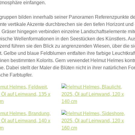
tmosphäre einfangen.
ruppen bilden innerhalb seiner Panoramen Referenzpunkte der 
te vertikale Akzente durchbrechen sie den tiefen Horizont und
. Gräser hingegen verbinden einzelne Landschaftselemente mi
ische Wellenformationen in den Seestücken des Künstlers. A
tzend führen sie den Blick zu angrenzenden Wiesen, über die si
. Gelbe und blaue Feldblumen entfalten ihre farbige Leuchtkraf
önen bestimmten Kolorits. Gern verwendet Helmut Helmes kont
e. Dabei stellt der Maler die Blüten nicht in ihrer natürlichen Fo
sche Farbtupfer.