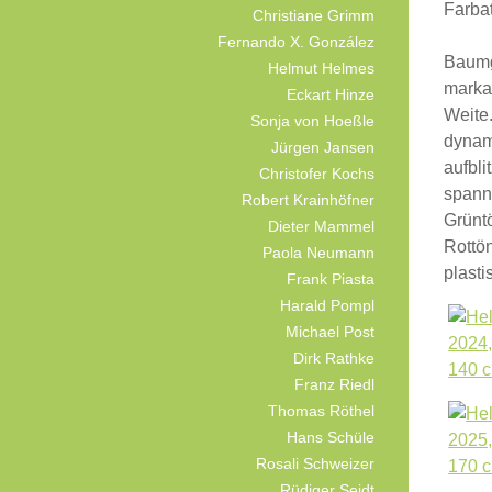
Farba
Christiane Grimm
Fernando X. González
Baumg
Helmut Helmes
markan
Eckart Hinze
Weite
Sonja von Hoeßle
dynam
Jürgen Jansen
aufbli
Christofer Kochs
spannt
Robert Krainhöfner
Grünt
Dieter Mammel
Rottön
Paola Neumann
plasti
Frank Piasta
Harald Pompl
Michael Post
Dirk Rathke
Franz Riedl
Thomas Röthel
Hans Schüle
Rosali Schweizer
Rüdiger Seidt