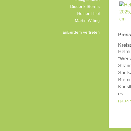
Diederik Storms
Heiner Thiel
Martin Willing
außerdem vertreten
Pres
Kreis
Helmu
"Wer v
Stran
Spüls
Breme
Künst
es.
ganzer