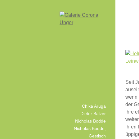
Seit 
ausein
wenn d
der G
Chika Aruga
ihre e
Dieter Balzer
weiten
Nicholas Bodde
ihren
Nicholas Bodde,
üppige
Gestisch