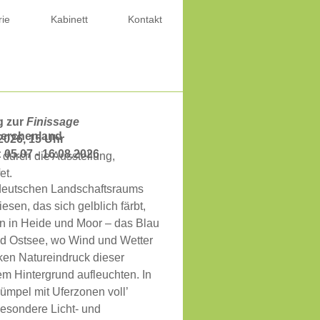
rie
Kabinett
Kontakt
g zur
Finissage
Lerchenland
2026,
15 Uhr
05.07 - 16.08.2026
durch die Ausstellung,
et.
rddeutschen Landschaftsraums
esen, das sich gelblich färbt,
en in Heide und Moor – das Blau
nd Ostsee, wo Wind und Wetter
rken Natureindruck dieser
m Hintergrund aufleuchten. In
ümpel mit Uferzonen voll’
besondere Licht- und