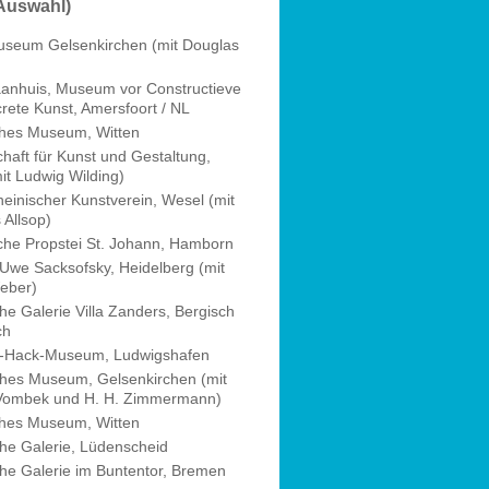
Auswahl)
seum Gelsenkirchen (mit Douglas
anhuis, Museum vor Constructieve
rete Kunst, Amersfoort / NL
hes Museum, Witten
haft für Kunst und Gestaltung,
it Ludwig Wilding)
heinischer Kunstverein, Wesel (mit
 Allsop)
rche Propstei St. Johann, Hamborn
 Uwe Sacksofsky, Heidelberg (mit
eber)
he Galerie Villa Zanders, Bergisch
ch
m-Hack-Museum, Ludwigshafen
ches Museum, Gelsenkirchen (mit
Vombek und H. H. Zimmermann)
hes Museum, Witten
che Galerie, Lüdenscheid
che Galerie im Buntentor, Bremen