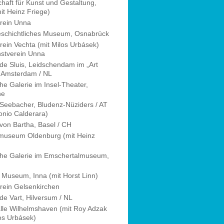
haft für Kunst und Gestaltung,
it Heinz Friege)
rein Unna
eschichtliches Museum, Osnabrück
rein Vechta (mit Milos Urbásek)
stverein Unna
 de Sluis, Leidschendam im „Art
, Amsterdam / NL
he Galerie im Insel-Theater,
he
 Seebacher, Bludenz-Nüziders / AT
onio Calderara)
 von Bartha, Basel / CH
useum Oldenburg (mit Heinz
che Galerie im Emschertalmuseum,
 Museum, Inna (mit Horst Linn)
rein Gelsenkirchen
de Vart, Hilversum / NL
lle Wilhelmshaven (mit Roy Adzak
os Urbásek)