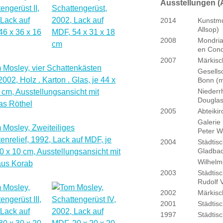
Ausstellungen (
2014
Kunstmu
Allsop)
2008
Mondria
en Conc
2007
Märkisc
Gesellsc
Bonn (m
Niederr
Douglas
2005
Abteiki
Galerie
Peter W
2004
Städtisc
Gladba
Wilhel
2003
Städtis
Rudolf 
2002
Märkisc
2001
Städtis
1997
Städtis