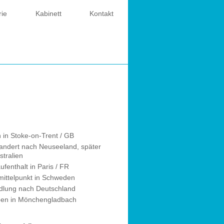
rie
Kabinett
Kontakt
 in Stoke-on-Trent / GB
ndert nach Neuseeland, später
stralien
ufenthalt in Paris / FR
ittelpunkt in Schweden
dlung nach Deutschland
ben in Mönchengladbach