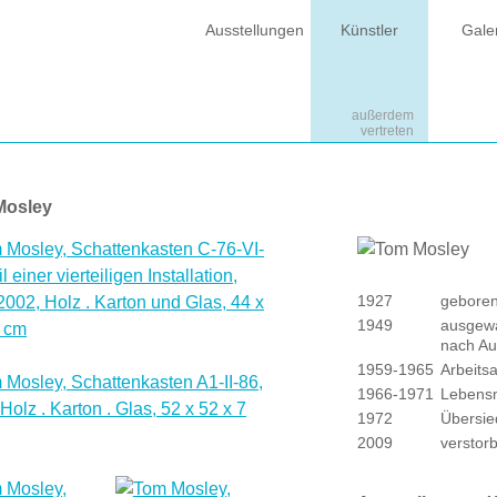
Ausstellungen
Künstler
Gale
außerdem
außerdem
vertreten
vertreten
Mosley
1927
geboren
1949
ausgewa
nach Au
1959-1965
Arbeitsa
1966-1971
Lebensm
1972
Übersie
2009
verstor