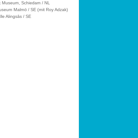
jk Museum, Schiedam / NL
seum Malmö / SE (mit Roy Adzak)
le Alingsâs / SE