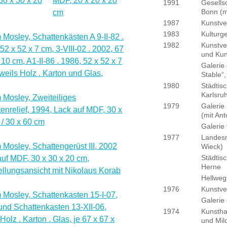
1991
Gesellsc
Bonn (m
1987
Kunstve
1983
Kulturg
1982
Kunstve
und Kun
Galerie
Stable“
1980
Städtisc
Karlsru
1979
Galerie
(mit Ant
Galerie
1977
Landesm
Wieck)
Städtis
Herne
Hellweg
1976
Kunstve
Galerie 
1974
Kunstha
und Mil