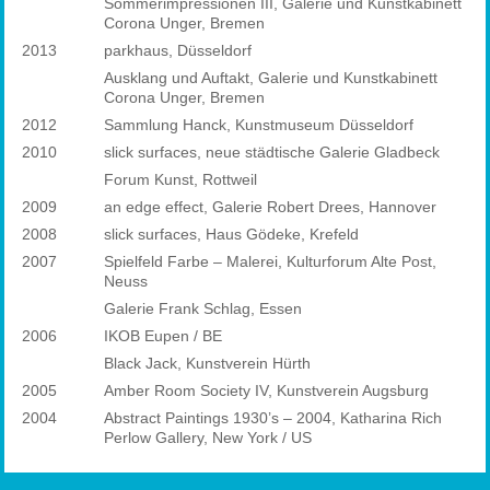
Sommerimpressionen III, Galerie und Kunstkabinett
Corona Unger, Bremen
2013
parkhaus, Düsseldorf
Ausklang und Auftakt, Galerie und Kunstkabinett
Corona Unger, Bremen
2012
Sammlung Hanck, Kunstmuseum Düsseldorf
2010
slick surfaces, neue städtische Galerie Gladbeck
Forum Kunst, Rottweil
2009
an edge effect, Galerie Robert Drees, Hannover
2008
slick surfaces, Haus Gödeke, Krefeld
2007
Spielfeld Farbe – Malerei, Kulturforum Alte Post,
Neuss
Galerie Frank Schlag, Essen
2006
IKOB Eupen / BE
Black Jack, Kunstverein Hürth
2005
Amber Room Society IV, Kunstverein Augsburg
2004
Abstract Paintings 1930’s – 2004, Katharina Rich
Perlow Gallery, New York / US